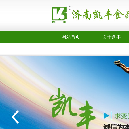
网站首页
关于凯丰