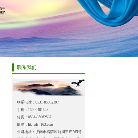
联系我们
联系电话：0531-85062397
手机：13906401328
传真：0531-85062537
邮箱：hk_sd@163.com
公司地址：济南市槐荫区前周王庄265号