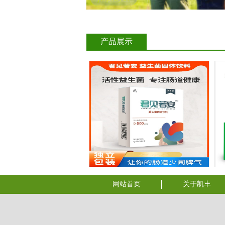
产品展示
网站首页
关于凯丰